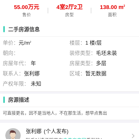
55.00万元
4
室
2
厅
2
卫
138.00 m
2
售价
房型
面积
二手房源信息
单价：
元/m
楼层：
1 楼/层
2
朝向：
装修类型：
毛坯未装
房屋年代：
年
房屋类型：
多层
联系人：
张利娜
区域：
暂无数据
产权年限：
未知
房源描述
可直接更名，因不是当地人，不在那生活，想早点售出
张利娜
(个人发布)